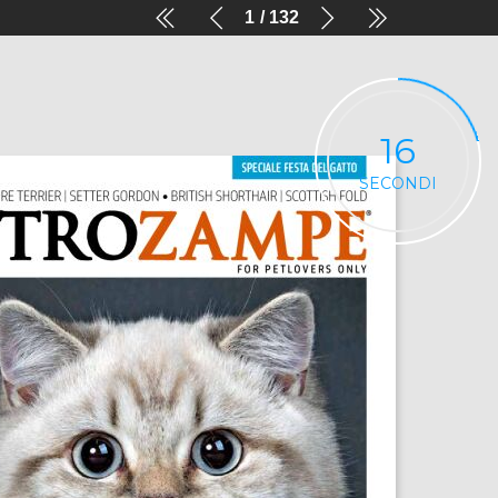
1
132
16
SECONDI