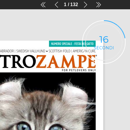
1
132
16
SECONDI