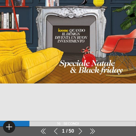
16
SECONDI
1
50