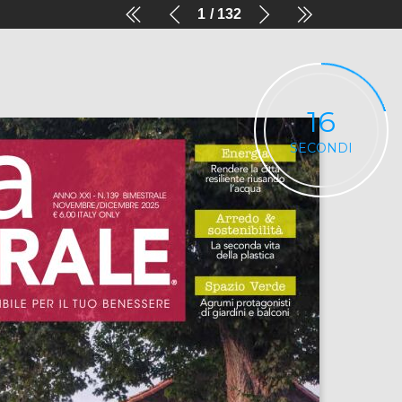
1
132
16
SECONDI